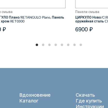
и смыва
Панели смыва
ГУЛО Плано/RETANGULO Plano, Панель
ЦИРКУЛО Ново/CIRC
 хром RET0300
оружейная сталь C
0 ₽
6900 ₽
Вдохновение
Скачать
Каталог
Где купить
Инструкции