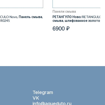
Панели смыва
ULO Novo, Панель смыва,
РЕТАНГУЛО Ново/RETANGULO No
IR0245
смыва, шлифованное золото R
6900 ₽
Telegram
VK
info@aqueduto.ru