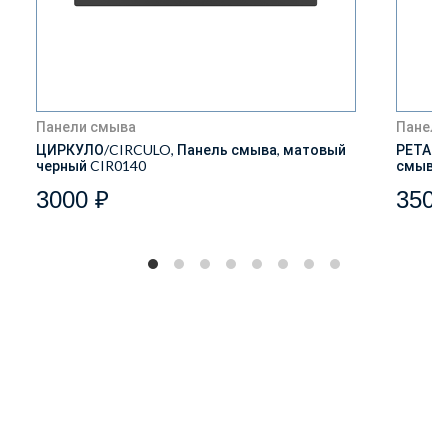
Панели смыва
Панели
ЦИРКУЛО/CIRCULO, Панель смыва, матовый
РЕТАНГ
черный CIR0140
смыва,
3000 ₽
3500