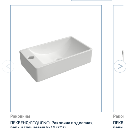
Раковины
Ракови
ПЕКВЕНО/PEQUENO, Раковина подвесная,
ПЕКВЕН
белый глянцевый PEQL0210
белый 