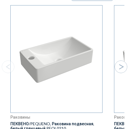
Раковины
Ракови
ПЕКВЕНО/PEQUENO, Раковина подвесная,
ПЕКВЕН
белый глянцевый PEQL0210
белый 