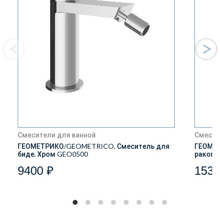
Смесители для ванной
Смесит
ГЕОМЕТРИКО/GEOMETRICO, Смеситель для
ГЕОМЕТ
биде, Хром GEO0500
ракови
9400 ₽
1539