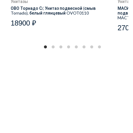
Унитазы
Унитаз
ОВО Торнадо С/, Унитаз подвесной (смыв
МАСИО 
Tornado), белый глянцевый OVOT0110
подвес
MACT2
18900 ₽
2700