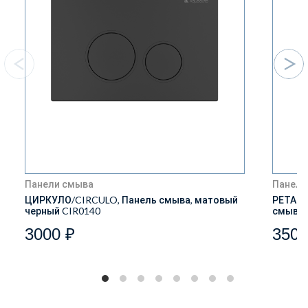
Панели смыва
Панели
ЦИРКУЛО/CIRCULO, Панель смыва, матовый
РЕТАНГ
черный CIR0140
смыва,
3000 ₽
3500