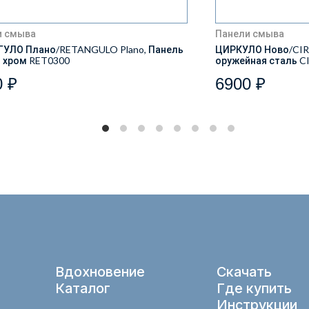
и смыва
Панели смыва
ГУЛО Плано/RETANGULO Plano, Панель
ЦИРКУЛО Ново/CIRC
 хром RET0300
оружейная сталь C
0 ₽
6900 ₽
Вдохновение
Скачать
Каталог
Где купить
Инструкции