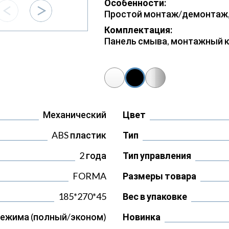
Особенности:
Простой монтаж/демонтаж,
Комплектация:
Панель смыва, монтажный к
Механический
Цвет
ABS пластик
Тип
2 года
Тип управления
FORMA
Размеры товара
185*270*45
Вес в упаковке
режима (полный/эконом)
Новинка