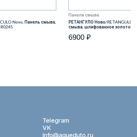
Панели смыва
ULO Novo, Панель смыва,
РЕТАНГУЛО Ново/RETANGULO No
IR0245
смыва, шлифованное золото R
6900 ₽
Telegram
VK
info@aqueduto.ru