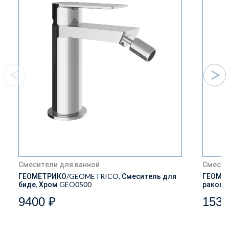
Смесители для ванной
Смесит
ГЕОМЕТРИКО/GEOMETRICO, Смеситель для
ГЕОМЕТ
биде, Хром GEO0500
ракови
9400 ₽
1539