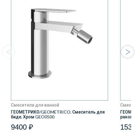
Смесители для ванной
Смесит
ГЕОМЕТРИКО/GEOMETRICO, Смеситель для
ГЕОМЕТ
биде, Хром GEO0500
ракови
9400 ₽
1539